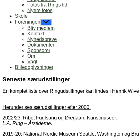
Fotos fra Rings tid
Nyere fotos
Skole
Foreningen
Vis
undermenu
Bliv medlem
Kontakt
Nyhedsbreve
Dokumenter
Sponsorer
Om
Vagt
Billedoplysninger
Seneste særudstillinger
En komplet liste over Ringudstillinger kan findes i Henrik Wiv
Herunder ses særudstillinger efter 2000
2022/23: Ribe, Fuglsang og Øregaard Kunstmuseer:
L.A. Ring – Årstiderne.
2019-20: National Nordic Museum Seattle, Washington og Br