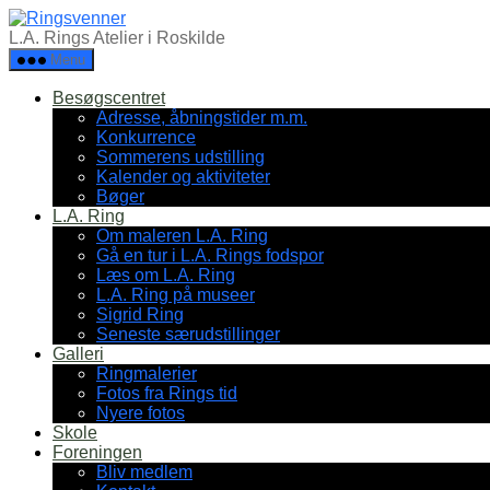
Spring
Ringsvenner
til
L.A. Rings Atelier i Roskilde
indholdet
Menu
Besøgscentret
Adresse, åbningstider m.m.
Konkurrence
Sommerens udstilling
Kalender og aktiviteter
Bøger
L.A. Ring
Om maleren L.A. Ring
Gå en tur i L.A. Rings fodspor
Læs om L.A. Ring
L.A. Ring på museer
Sigrid Ring
Seneste særudstillinger
Galleri
Ringmalerier
Fotos fra Rings tid
Nyere fotos
Skole
Foreningen
Bliv medlem