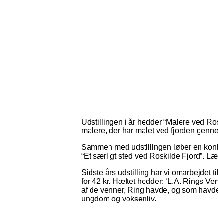
Udstillingen i år hedder “Malere ved Ro
malere, der har malet ved fjorden genn
Sammen med udstillingen løber en konk
“Et særligt sted ved Roskilde Fjord”. 
Sidste års udstilling har vi omarbejdet ti
for 42 kr. Hæftet hedder: ‘L.A. Rings V
af de venner, Ring havde, og som havd
ungdom og voksenliv.