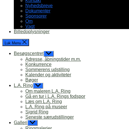
Kontakt
Nyhedsbreve
Dokumenter
Sponsorer
Om
Vagt
Billedoplysninger
Luk Menu
Besøgscentret
Vis
undermenu
Adresse, åbningstider m.m.
Konkurrence
Sommerens udstilling
Kalender og aktiviteter
Bøger
L.A. Ring
Vis
undermenu
Om maleren L.A. Ring
Gå en tur i L.A. Rings fodspor
Læs om L.A. Ring
L.A. Ring på museer
Sigrid Ring
Seneste særudstillinger
Galleri
Vis
undermenu
Ringmalerier