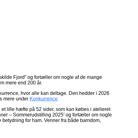
skilde Fjord” og fortæller om nogle af de mange
em mere end 200 år.
urrence, hvor alle kan deltage. Den hedder i 2026
Læs mere under
Konkurrence
l et lille hæfte på 52 sider, som kan købes i atelieret
enner – Sommerudstilling 2025’ og fortæller om nogle
e betydning for ham. Venner fra både barndom,